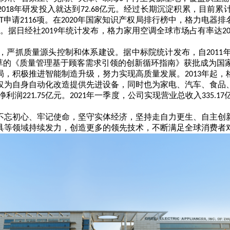
年研发投入就达到
亿元。经过长期沉淀积累，目前累
2018
72.68
申请
项。在
年国家知识产权局排行榜中，格力电器排
T
2116
2020
项。据日经社
年统计发布，格力家用空调全球市场占有率达
2019
2
，严抓质量源头控制和体系建设。据中标院统计发布，自
2011
草的《质量管理
基于顾客需求引领的创新循环指南》获批成为国
局，积极推进智能制造升级，努力实现高质量发展。
年起，
2013
仅为自身自动化改造提供先进设备，同时也为家电、汽车、食品
净利润
亿元。
年一季度，公司实现营业总收入
221.75
2021
335.17
不忘初心、牢记使命，坚守实体经济，坚持走自力更生、自主创
具等领域持续发力，创造更多的领先技术，不断满足全球消费者