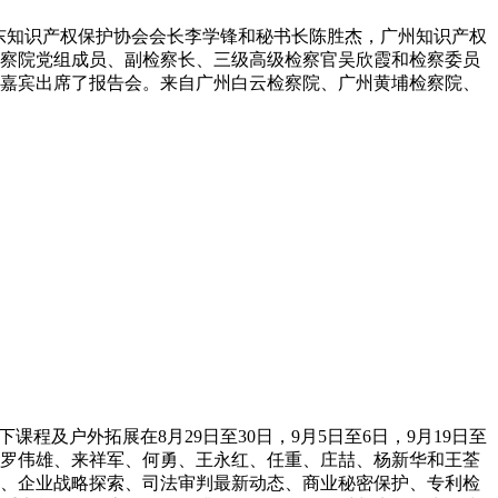
。广东知识产权保护协会会长李学锋和秘书长陈胜杰，广州知识产权
察院党组成员、副检察长、三级高级检察官吴欣霞和检察委员
嘉宾出席了报告会。来自广州白云检察院、广州黄埔检察院、
程及户外拓展在8月29日至30日，9月5日至6日，9月19日至
旗、罗伟雄、来祥军、何勇、王永红、任重、庄喆、杨新华和王荃
解、企业战略探索、司法审判最新动态、商业秘密保护、专利检