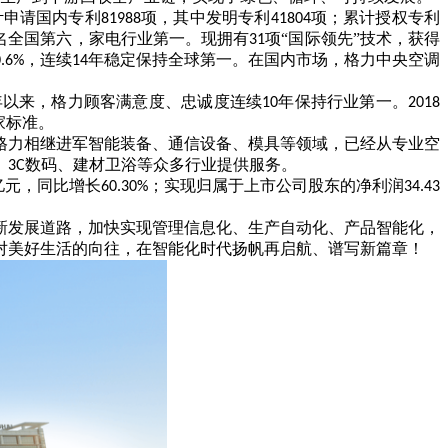
计申请国内专利
项，其中发明专利
项；累计授权专利
81988
41804
名全国第六，家电行业第一。现拥有
项“国际领先”技术，获得
31
，连续
年稳定保持全球第一。在国内市场，格力中央空调
0.6%
14
年以来，格力顾客满意度、忠诚度连续
年保持行业第一。
10
2018
家标准。
格力相继进军智能装备、通信设备、模具等领域，已经从专业空
、
数码、建材卫浴等众多行业提供服务。
3C
亿元，同比增长
；实现归属于上市公司股东的净利润
60.30%
34.43
新发展道路，加快实现管理信息化、生产自动化、产品智能化，
对美好生活的向往，在智能化时代扬帆再启航、谱写新篇章！