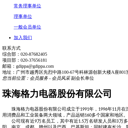
常务理事单位
理事单位
一般会员单位
加入我们
联系方式
综合部：020-87682405
项目部：020-
37656181
邮箱：gdippa@gdippa.com
地址：广州市越秀区先烈中路100-67号科林源创新大楼A座801
您当前位置：会员服务 - 会员风采
副会长单位
珠海格力电器股份有限公司
珠海格力电器股份有限公司成立于
年，
年
月在
1991
1996
11
用消费品和工业装备两大领域，产品远销
多个国家和地区。
160
公司现有近
万名员工，其中有近
万名研发人员和
万多
9
1.5
3
阳、南京、成都、赣州以及巴西、巴基斯坦；同时建有长沙、