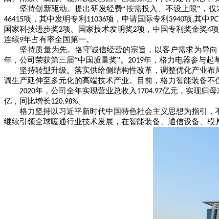
坚持创新驱动。提出研发经费“按需投入、不设上限”，仅
项，其中发明专利
项，申请国际专利
项
其中
46415
11036
3940
,
PC
国家科技进步奖
项、国家技术发明奖
项，中国专利奖金奖
2
2
4
连续
年占有率全国第一。
9
坚持质量为先。恪守诚信经营的宗旨，以客户需求为导向
年，公司荣获第三届“中国质量奖”。
年，格力电器参与起
2019
坚持转型升级。落实供给侧结构性改革，调整优化产业布
调生产延伸至多元化的高端技术产业。目前，格力智能装备不
年，公司全年实现营业总收入
亿元，实现归母
2020
1704.97
亿，同比增长
。
120.98%
格力坚持以习近平新时代中国特色社会主义思想为指引，
继续引领全球暖通行业技术发展，在智能装备、通信设备、模